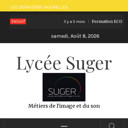
Passer
LES DERNIÈRES NOUVELLES
au
Exclusif
Formation ECO PRODUCTION
Il y a 5 mois
contenu
samedi, Août 8, 2026
Lycée Suger
Métiers de l'image et du son
Menu