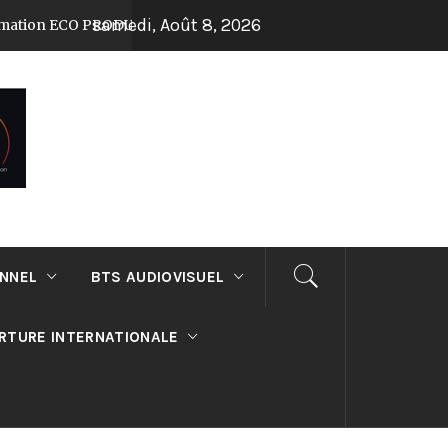
samedi, Août 8, 2026
ECO PRODUCTION au lycée Suger !
Journée P
Il y a 7 mois
ONNEL
BTS AUDIOVISUEL
RTURE INTERNATIONALE