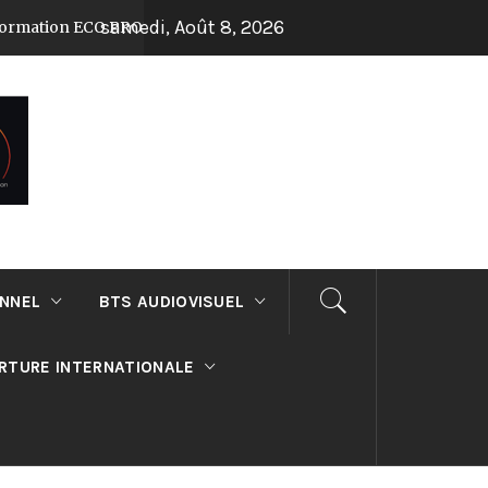
samedi, Août 8, 2026
tion ECO PRODUCTION au lycée Suger !
Jou
Il y a 7 mois
ONNEL
BTS AUDIOVISUEL
RTURE INTERNATIONALE