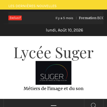
Passer
LES DERNIÈRES NOUVELLES
au
Exclusif
Formation ECO PROD
Il y a 5 mois
contenu
lundi, Août 10, 2026
Lycée Suger
Métiers de l'image et du son
Menu