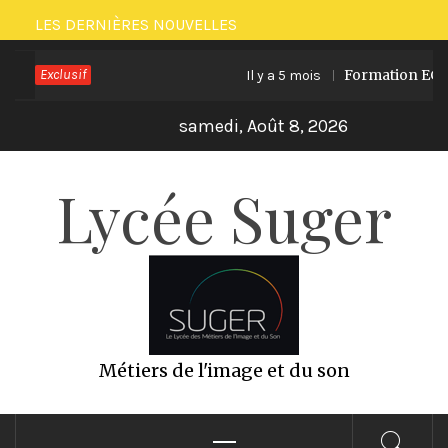
Passer
LES DERNIÈRES NOUVELLES
au
Exclusif
Formation ECO PR
Il y a 5 mois
contenu
samedi, Août 8, 2026
Lycée Suger
Métiers de l'image et du son
Menu