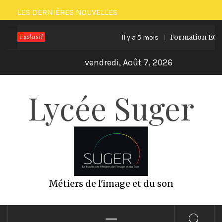
Passer
LES DERNIÈRES NOUVELLES
au
Exclusif
Formation ECO PRO
Il y a 5 mois
contenu
vendredi, Août 7, 2026
Lycée Suger
Métiers de l'image et du son
Menu