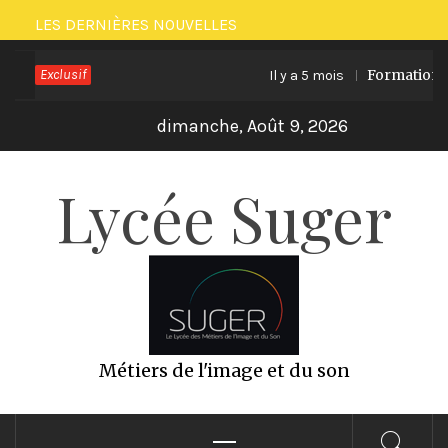
Passer
LES DERNIÈRES NOUVELLES
au
Exclusif
Formation EC
Il y a 5 mois
contenu
dimanche, Août 9, 2026
Lycée Suger
Métiers de l'image et du son
Menu