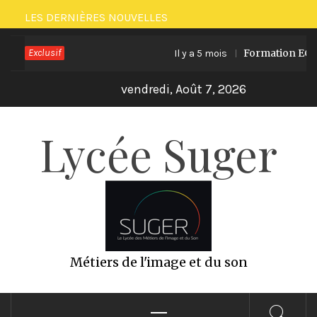
Passer
LES DERNIÈRES NOUVELLES
au
Exclusif
Formation ECO PR
Il y a 5 mois
contenu
vendredi, Août 7, 2026
Lycée Suger
Métiers de l'image et du son
Menu