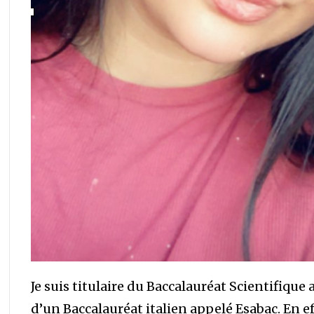
Je suis titulaire du Baccalauréat Scientifique 
d’un Baccalauréat italien appelé Esabac. En eff