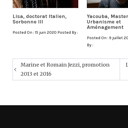
Lisa, doctorat Italien,
Yacouba, Maste
Sorbonne III
Urbanisme et
Aménagement
Posted On : 15 juin 2020 Posted By :
Posted On : 9 juillet 
By :
Marine et Romain Jezzi, promotion
Navigation
2013 et 2016
de
l’article