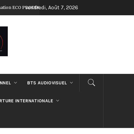
vendredi, Août 7, 2026
PRODUCTION au lycée Suger !
Journée Porte
Il y a 7 mois
ONNEL
BTS AUDIOVISUEL
RTURE INTERNATIONALE