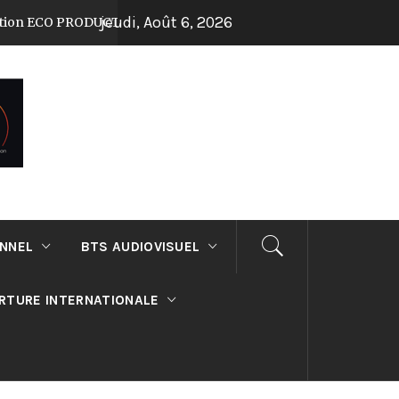
jeudi, Août 6, 2026
O PRODUCTION au lycée Suger !
Journée Por
Il y a 7 mois
ONNEL
BTS AUDIOVISUEL
RTURE INTERNATIONALE