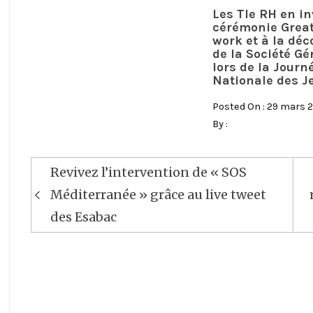
Les Tle RH en in
cérémonie Great
work et à la déc
de la Société Gé
lors de la Journ
Nationale des J
Posted On : 29 mars 
By :
Revivez l’intervention de « SOS
Navigation
Méditerranée » grâce au live tweet
de
des Esabac
l’article