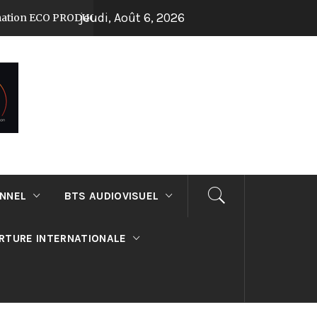
jeudi, Août 6, 2026
CO PRODUCTION au lycée Suger !
Journée Po
Il y a 7 mois
ONNEL
BTS AUDIOVISUEL
RTURE INTERNATIONALE