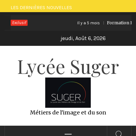
Passer
LES DERNIÈRES NOUVELLES
au
Exclusif
Formation ECO PR
Il y a 5 mois
contenu
jeudi, Août 6, 2026
Lycée Suger
Métiers de l'image et du son
Menu