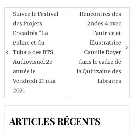
Suivez le Festival
Rencontres des
Navigation
des Projets
2ndes 4 avec
de
Encadrés “La
l’autrice et
l’article
Palme et du
illustratrice
Tuba » des BTS
Camille Royer
Audiovisuel 2e
dans le cadre de
année le
la Quinzaine des
Vendredi 21 mai
Libraires
2021
ARTICLES RÉCENTS