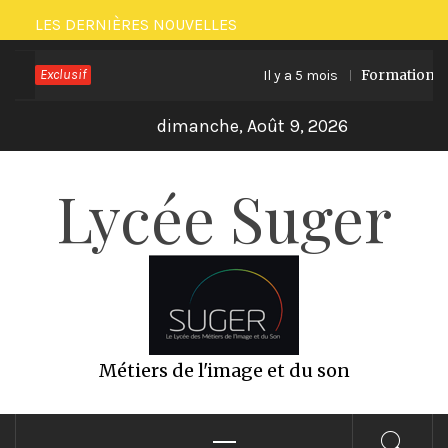
Passer
LES DERNIÈRES NOUVELLES
au
Exclusif
Formation ECO 
Il y a 5 mois
contenu
dimanche, Août 9, 2026
Lycée Suger
Métiers de l'image et du son
Menu