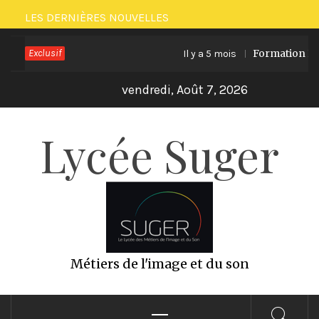
Passer
LES DERNIÈRES NOUVELLES
au
Exclusif
Formation ECO 
Il y a 5 mois
contenu
vendredi, Août 7, 2026
Lycée Suger
Métiers de l'image et du son
Menu