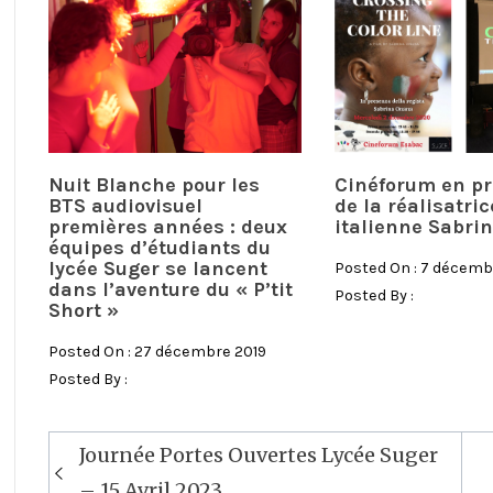
Nuit Blanche pour les
Cinéforum en p
BTS audiovisuel
de la réalisatric
premières années : deux
italienne Sabri
équipes d’étudiants du
lycée Suger se lancent
Posted On : 7 décem
dans l’aventure du « P’tit
Posted By :
Short »
Posted On : 27 décembre 2019
Posted By :
Journée Portes Ouvertes Lycée Suger
Navigation
– 15 Avril 2023