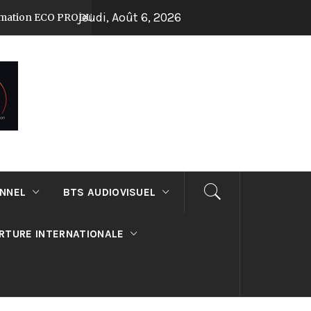
jeudi, Août 6, 2026
ECO PRODUCTION au lycée Suger !
Journée 
Il y a 7 mois
ONNEL
BTS AUDIOVISUEL
RTURE INTERNATIONALE