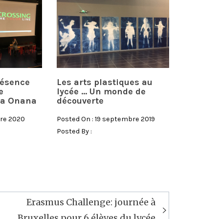
résence
Les arts plastiques au
e
lycée … Un monde de
na Onana
découverte
bre 2020
Posted On : 19 septembre 2019
Posted By :
Erasmus Challenge: journée à
Bruxelles pour 6 élèves du lycée