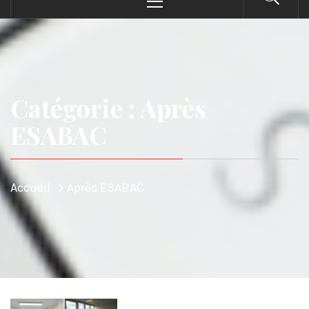
principal
Catégorie : Après
ESABAC
Accueil
Après ESABAC