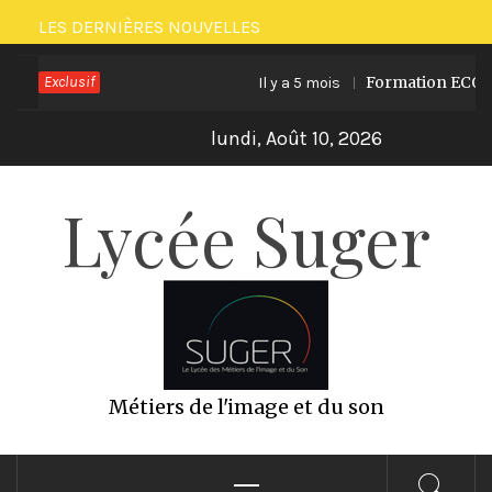
Passer
LES DERNIÈRES NOUVELLES
au
Exclusif
Formation ECO PRO
Il y a 5 mois
contenu
lundi, Août 10, 2026
Lycée Suger
Métiers de l'image et du son
Menu