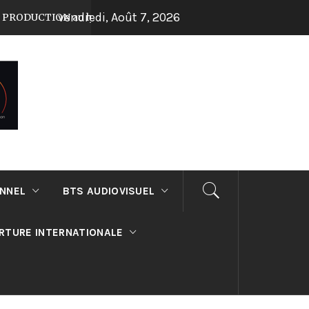
vendredi, Août 7, 2026
ON au lycée Suger !
Journée Portes Ouverte
Il y a 7 mois
ONNEL
BTS AUDIOVISUEL
RTURE INTERNATIONALE