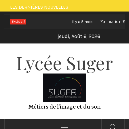
Passer
LES DERNIÈRES NOUVELLES
au
Exclusif
Formation ECO P
Il y a 5 mois
contenu
jeudi, Août 6, 2026
Lycée Suger
Métiers de l'image et du son
Menu