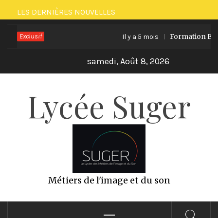
Passer
LES DERNIÈRES NOUVELLES
au
Exclusif
Formation ECO P
Il y a 5 mois
contenu
samedi, Août 8, 2026
Lycée Suger
Métiers de l'image et du son
Menu